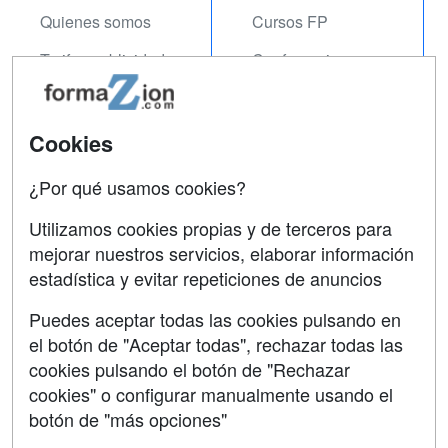
Quienes somos
Cursos FP
Tarifas publicidad
Conferencias
Acceso Usuarios
Carreras
Universitarias
Acceso Centros
Cookies
Oposiciones
¿Por qué usamos cookies?
SÍGUENOS EN:
Contactar
Utilizamos cookies propias y de terceros para
mejorar nuestros servicios, elaborar información
Confidencialidad
estadística y evitar repeticiones de anuncios
Aviso legal
Puedes aceptar todas las cookies pulsando en
Copyleft
el botón de "Aceptar todas", rechazar todas las
cookies pulsando el botón de "Rechazar
cookies" o configurar manualmente usando el
botón de "más opciones"
Grupo formazion: