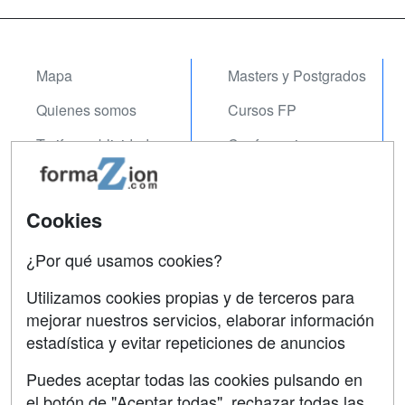
Mapa
Masters y Postgrados
Quienes somos
Cursos FP
Tarifas publicidad
Conferencias
Acceso Usuarios
Carreras
Universitarias
Acceso Centros
Cookies
Oposiciones
¿Por qué usamos cookies?
SÍGUENOS EN:
Contactar
Utilizamos cookies propias y de terceros para
mejorar nuestros servicios, elaborar información
Confidencialidad
estadística y evitar repeticiones de anuncios
Aviso legal
Puedes aceptar todas las cookies pulsando en
Copyleft
el botón de "Aceptar todas", rechazar todas las