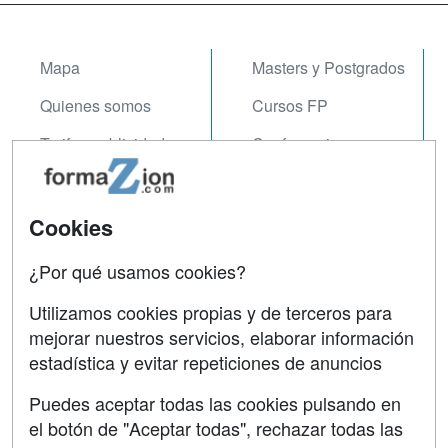
Mapa
Masters y Postgrados
Quienes somos
Cursos FP
Tarifas publicidad
Conferencias
Acceso Usuarios
Carreras
Universitarias
Acceso Centros
Cookies
Oposiciones
¿Por qué usamos cookies?
SÍGUENOS EN:
Contactar
Utilizamos cookies propias y de terceros para
mejorar nuestros servicios, elaborar información
Confidencialidad
estadística y evitar repeticiones de anuncios
Aviso legal
Puedes aceptar todas las cookies pulsando en
Copyleft
el botón de "Aceptar todas", rechazar todas las