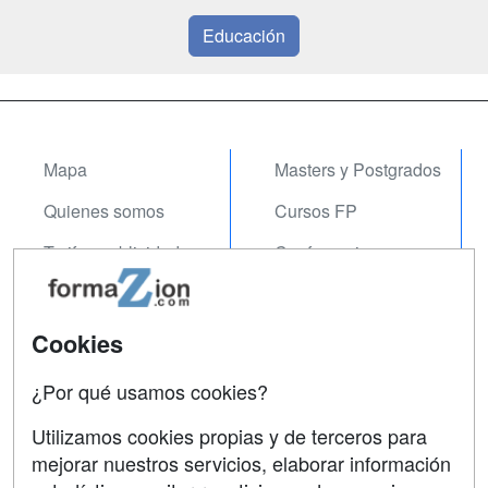
Educación
Mapa
Masters y Postgrados
Quienes somos
Cursos FP
Tarifas publicidad
Conferencias
Acceso Usuarios
Carreras
Universitarias
Acceso Centros
Cookies
Oposiciones
¿Por qué usamos cookies?
SÍGUENOS EN:
Contactar
Utilizamos cookies propias y de terceros para
mejorar nuestros servicios, elaborar información
Confidencialidad