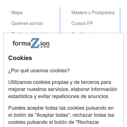
Mapa
Masters y Postgrados
Quienes somos
Cursos FP
Tarifas publicidad
Conferencias
Acceso Usuarios
Carreras
Universitarias
Acceso Centros
Cookies
Oposiciones
¿Por qué usamos cookies?
SÍGUENOS EN:
Contactar
Utilizamos cookies propias y de terceros para
mejorar nuestros servicios, elaborar información
Confidencialidad
estadística y evitar repeticiones de anuncios
Aviso legal
Puedes aceptar todas las cookies pulsando en
Copyleft
el botón de "Aceptar todas", rechazar todas las
cookies pulsando el botón de "Rechazar