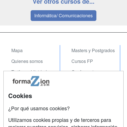
Ver otros cursos de...
Informática/ Comunicaciones
Mapa
Masters y Postgrados
Quienes somos
Cursos FP
Tarifas publicidad
Conferencias
Acceso Usuarios
Carreras
Universitarias
Acceso Centros
Cookies
Oposiciones
¿Por qué usamos cookies?
SÍGUENOS EN:
Contactar
Utilizamos cookies propias y de terceros para
mejorar nuestros servicios, elaborar información