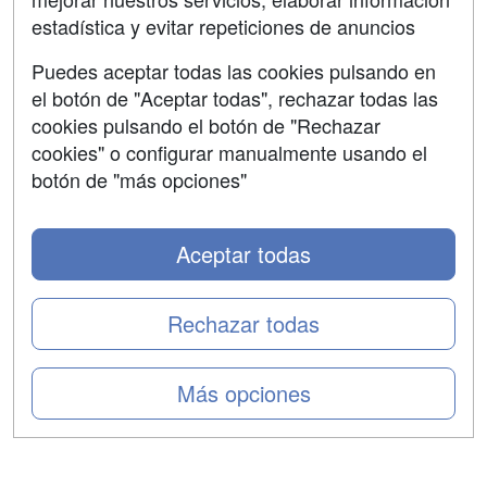
Confidencialidad
estadística y evitar repeticiones de anuncios
Aviso legal
Puedes aceptar todas las cookies pulsando en
Copyleft
el botón de "Aceptar todas", rechazar todas las
cookies pulsando el botón de "Rechazar
cookies" o configurar manualmente usando el
botón de "más opciones"
Grupo formazion:
Aceptar todas
Rechazar todas
Más opciones
Copyright 2000-2026 Formazion Web, S.L. - Calle
Fermín Caballero, 62 - 28034 Madrid Tel: 91 533 70 78