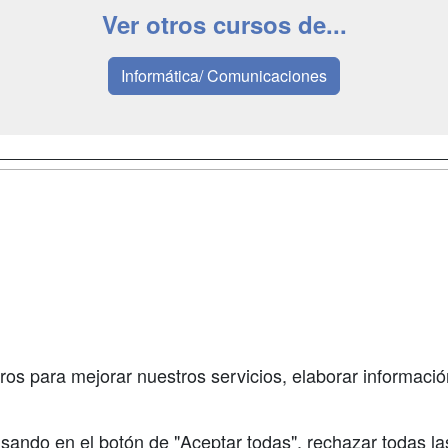
Ver otros cursos de...
Informática/ Comunicaciones
a
Masters y
Contactar
Postgrados
enes somos
Confidenciali
Cursos FP
fas publicidad
Aviso legal
Conferencias
so Usuarios
Copyleft
Carreras
so Centros
Universitarias
ros para mejorar nuestros servicios, elaborar información
Oposiciones
sando en el botón de "Aceptar todas", rechazar todas la