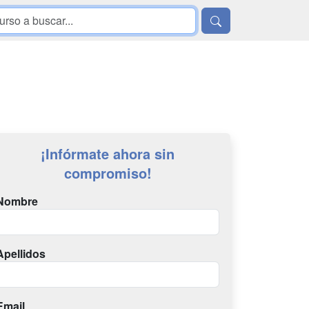
¡Infórmate ahora sin
compromiso!
Nombre
Apellidos
Email