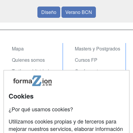
Diseño
Verano BCN
Mapa
Masters y Postgrados
Quienes somos
Cursos FP
Tarifas publicidad
Conferencias
Acceso Usuarios
Carreras
Universitarias
Acceso Centros
Cookies
Oposiciones
¿Por qué usamos cookies?
SÍGUENOS EN:
Contactar
Utilizamos cookies propias y de terceros para
mejorar nuestros servicios, elaborar información
Confidencialidad