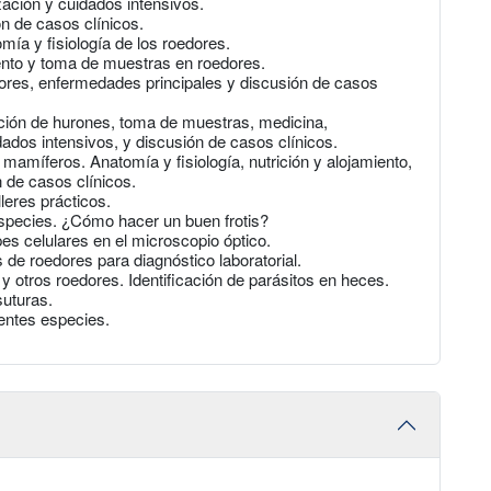
ación y cuidados intensivos.
 de casos clínicos.
a y fisiología de los roedores.
nto y toma de muestras en roedores.
es, enfermedades principales y discusión de casos
ión de hurones, toma de muestras, medicina,
dados intensivos, y discusión de casos clínicos.
míferos. Anatomía y fisiología, nutrición y alojamiento,
 de casos clínicos.
leres prácticos.
species. ¿Cómo hacer un buen frotis?
es celulares en el microscopio óptico.
e roedores para diagnóstico laboratorial.
tros roedores. Identificación de parásitos en heces.
suturas.
entes especies.