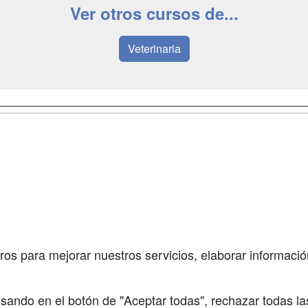
Ver otros cursos de...
Veterinaria
a
Masters y
Contactar
Postgrados
enes somos
Confidenciali
Cursos FP
fas publicidad
Aviso legal
Conferencias
so Usuarios
Copyleft
Carreras
so Centros
Universitarias
ros para mejorar nuestros servicios, elaborar información
Oposiciones
sando en el botón de "Aceptar todas", rechazar todas la