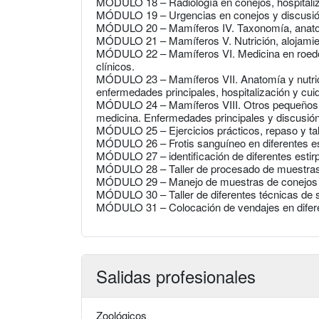
MÓDULO 18 – Radiología en conejos, hospitaliz
MÓDULO 19 – Urgencias en conejos y discusión
MÓDULO 20 – Mamíferos IV. Taxonomía, anatomí
MÓDULO 21 – Mamíferos V. Nutrición, alojamie
MÓDULO 22 – Mamíferos VI. Medicina en roedor
clínicos.
MÓDULO 23 – Mamíferos VII. Anatomía y nutric
enfermedades principales, hospitalización y cui
MÓDULO 24 – Mamíferos VIII. Otros pequeños ma
medicina. Enfermedades principales y discusión
MÓDULO 25 – Ejercicios prácticos, repaso y tal
MÓDULO 26 – Frotis sanguíneo en diferentes e
MÓDULO 27 – identificación de diferentes estirp
MÓDULO 28 – Taller de procesado de muestras d
MÓDULO 29 – Manejo de muestras de conejos y o
MÓDULO 30 – Taller de diferentes técnicas de 
MÓDULO 31 – Colocación de vendajes en difer
Salidas profesionales
Zoológicos