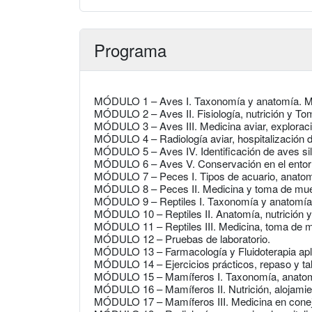
Programa
MÓDULO 1 – Aves I. Taxonomía y anatomía. Man
MÓDULO 2 – Aves II. Fisiología, nutrición y T
MÓDULO 3 – Aves III. Medicina aviar, exploraci
MÓDULO 4 – Radiología aviar, hospitalización d
MÓDULO 5 – Aves IV. Identificación de aves sil
MÓDULO 6 – Aves V. Conservación en el entor
MÓDULO 7 – Peces I. Tipos de acuario, anatomía
MÓDULO 8 – Peces II. Medicina y toma de mue
MÓDULO 9 – Reptiles I. Taxonomía y anatomía
MÓDULO 10 – Reptiles II. Anatomía, nutrición y
MÓDULO 11 – Reptiles III. Medicina, toma de m
MÓDULO 12 – Pruebas de laboratorio.
MÓDULO 13 – Farmacología y Fluidoterapia apl
MÓDULO 14 – Ejercicios prácticos, repaso y tal
MÓDULO 15 – Mamíferos I. Taxonomía, anatomía 
MÓDULO 16 – Mamíferos II. Nutrición, alojami
MÓDULO 17 – Mamíferos III. Medicina en conejo