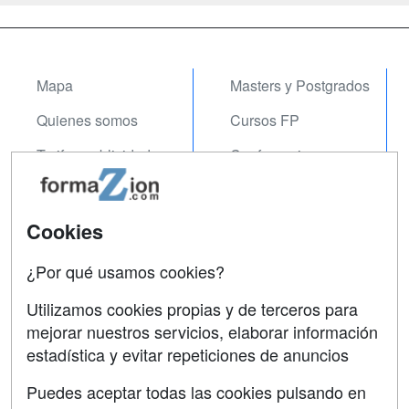
Mapa
Masters y Postgrados
Quienes somos
Cursos FP
Tarifas publicidad
Conferencias
Acceso Usuarios
Carreras
Universitarias
Acceso Centros
Cookies
Oposiciones
¿Por qué usamos cookies?
SÍGUENOS EN:
Contactar
Utilizamos cookies propias y de terceros para
mejorar nuestros servicios, elaborar información
Confidencialidad
estadística y evitar repeticiones de anuncios
Aviso legal
Puedes aceptar todas las cookies pulsando en
Copyleft