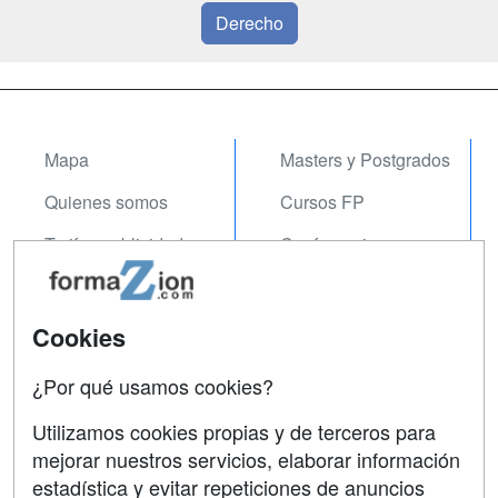
Derecho
Mapa
Masters y Postgrados
Quienes somos
Cursos FP
Tarifas publicidad
Conferencias
Acceso Usuarios
Carreras
Universitarias
Acceso Centros
Cookies
Oposiciones
¿Por qué usamos cookies?
SÍGUENOS EN:
Contactar
Utilizamos cookies propias y de terceros para
mejorar nuestros servicios, elaborar información
Confidencialidad
estadística y evitar repeticiones de anuncios