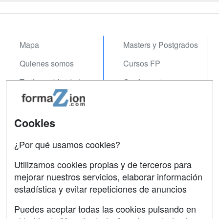
Mapa
Masters y Postgrados
Quienes somos
Cursos FP
Tarifas publicidad
Conferencias
Acceso Usuarios
Carreras
Universitarias
Acceso Centros
Cookies
Oposiciones
¿Por qué usamos cookies?
SÍGUENOS EN:
Contactar
Utilizamos cookies propias y de terceros para
mejorar nuestros servicios, elaborar información
Confidencialidad
estadística y evitar repeticiones de anuncios
Aviso legal
Puedes aceptar todas las cookies pulsando en
Copyleft