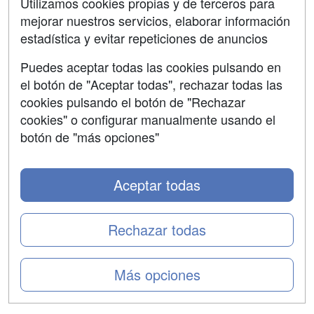
Utilizamos cookies propias y de terceros para
mejorar nuestros servicios, elaborar información
Confidencialidad
estadística y evitar repeticiones de anuncios
Aviso legal
Puedes aceptar todas las cookies pulsando en
Copyleft
el botón de "Aceptar todas", rechazar todas las
cookies pulsando el botón de "Rechazar
cookies" o configurar manualmente usando el
botón de "más opciones"
Grupo formazion:
Aceptar todas
Rechazar todas
Más opciones
Copyright 2000-2026 Formazion Web, S.L. - Calle