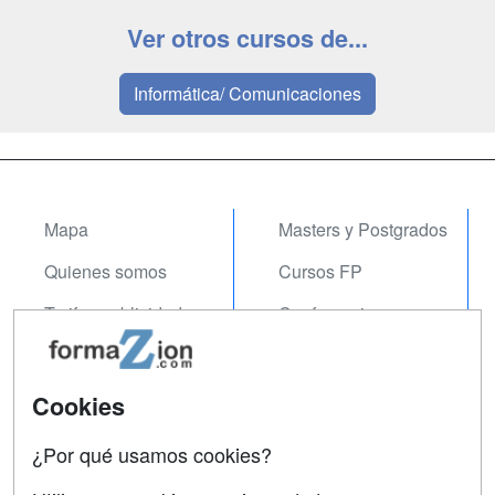
Ver otros cursos de...
Informática/ Comunicaciones
Mapa
Masters y Postgrados
Quienes somos
Cursos FP
Tarifas publicidad
Conferencias
Acceso Usuarios
Carreras
Universitarias
Acceso Centros
Cookies
Oposiciones
¿Por qué usamos cookies?
SÍGUENOS EN:
Contactar