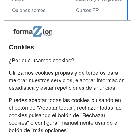
Quienes somos
Cursos FP
Tarifas publicidad
Conferencias
Acceso Usuarios
Carreras
Universitarias
Acceso Centros
Cookies
Oposiciones
¿Por qué usamos cookies?
SÍGUENOS EN:
Contactar
Utilizamos cookies propias y de terceros para
mejorar nuestros servicios, elaborar información
Confidencialidad
estadística y evitar repeticiones de anuncios
Aviso legal
Puedes aceptar todas las cookies pulsando en
Copyleft
el botón de "Aceptar todas", rechazar todas las
cookies pulsando el botón de "Rechazar
cookies" o configurar manualmente usando el
botón de "más opciones"