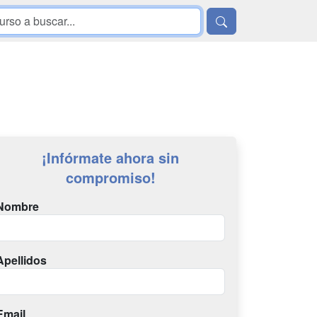
¡Infórmate ahora sin
compromiso!
Nombre
Apellidos
Email