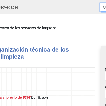
Novedades
cnica de los servicios de limpieza
anización técnica de los
 limpieza
a al precio de
989€
Bonificable