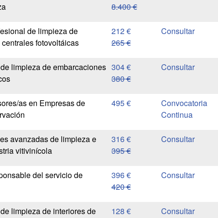
za
8.400 €
fesional de limpieza de
212 €
centrales fotovoltáicas
265 €
 de limpieza de embarcaciones
304 €
cos
380 €
sores/as en Empresas de
495 €
Convocatoria
rvación
Continua
es avanzadas de limpieza e
316 €
tria vitivinícola
395 €
ponsable del servicio de
396 €
420 €
de limpieza de interiores de
128 €