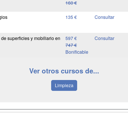
160 €
gios
135 €
de superficies y mobiliario en
597 €
747 €
Bonificable
Ver otros cursos de...
Limpieza
a
Masters y
Contactar
Postgrados