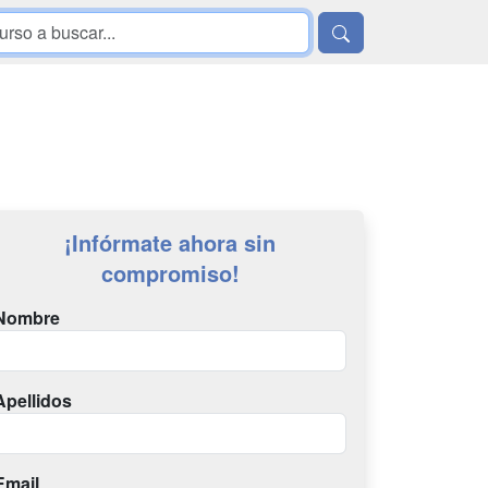
¡Infórmate ahora sin
compromiso!
Nombre
Apellidos
Email