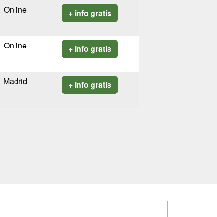
Online
+ info gratis
Online
+ info gratis
Madrid
+ info gratis
SÍGUENOS EN: