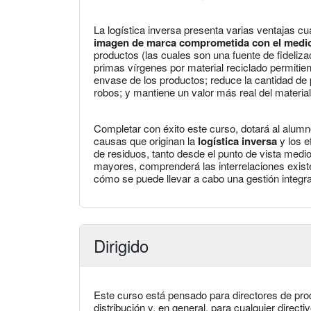
La logística inversa presenta varias ventajas cu
imagen de marca comprometida con el medi
productos (las cuales son una fuente de fidelizac
primas vírgenes por material reciclado permitien
envase de los productos; reduce la cantidad de 
robos; y mantiene un valor más real del material
Completar con éxito este curso, dotará al alum
causas que originan la
logística inversa
y los e
de residuos, tanto desde el punto de vista medio
mayores, comprenderá las interrelaciones existent
cómo se puede llevar a cabo una gestión integ
Dirigido
Este curso está pensado para directores de pro
distribución y, en general, para cualquier direc