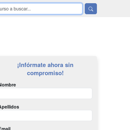
¡Infórmate ahora sin
compromiso!
Nombre
Apellidos
Email