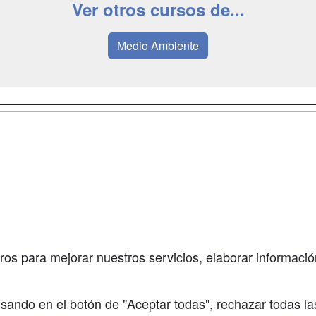
Ver otros cursos de...
Medio Ambiente
a
Masters y
Contactar
Postgrados
enes somos
Confidenciali
Cursos FP
fas publicidad
Aviso legal
Conferencias
so Usuarios
Copyleft
Carreras
so Centros
Universitarias
ros para mejorar nuestros servicios, elaborar información
Oposiciones
sando en el botón de "Aceptar todas", rechazar todas la