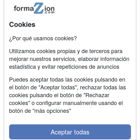
Acceso Usuarios
Carreras
Universitarias
Acceso Centros
Cookies
Oposiciones
¿Por qué usamos cookies?
SÍGUENOS EN:
Contactar
Utilizamos cookies propias y de terceros para
mejorar nuestros servicios, elaborar información
Confidencialidad
estadística y evitar repeticiones de anuncios
Aviso legal
Puedes aceptar todas las cookies pulsando en
Copyleft
el botón de "Aceptar todas", rechazar todas las
cookies pulsando el botón de "Rechazar
cookies" o configurar manualmente usando el
botón de "más opciones"
Grupo formazion:
Aceptar todas