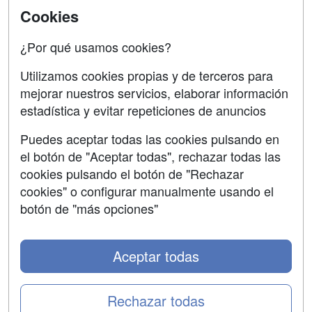
Acceso Centros
Cookies
Oposiciones
¿Por qué usamos cookies?
SÍGUENOS EN:
Contactar
Utilizamos cookies propias y de terceros para
mejorar nuestros servicios, elaborar información
Confidencialidad
estadística y evitar repeticiones de anuncios
Aviso legal
Puedes aceptar todas las cookies pulsando en
Copyleft
el botón de "Aceptar todas", rechazar todas las
cookies pulsando el botón de "Rechazar
cookies" o configurar manualmente usando el
botón de "más opciones"
Grupo formazion:
Aceptar todas
Rechazar todas