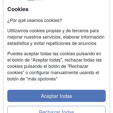
Universitarias
Acceso Centros
Cookies
Oposiciones
¿Por qué usamos cookies?
SÍGUENOS EN:
Contactar
Utilizamos cookies propias y de terceros para
mejorar nuestros servicios, elaborar información
Confidencialidad
estadística y evitar repeticiones de anuncios
Aviso legal
Puedes aceptar todas las cookies pulsando en
Copyleft
el botón de "Aceptar todas", rechazar todas las
cookies pulsando el botón de "Rechazar
cookies" o configurar manualmente usando el
botón de "más opciones"
Grupo formazion:
Aceptar todas
Rechazar todas