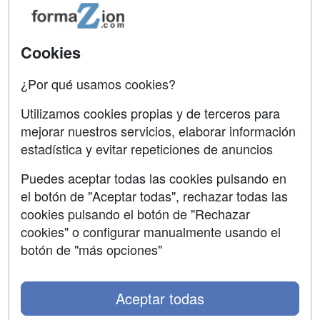
Acceso Usuarios
Carreras
Universitarias
Acceso Centros
Cookies
Oposiciones
¿Por qué usamos cookies?
SÍGUENOS EN:
Contactar
Utilizamos cookies propias y de terceros para
mejorar nuestros servicios, elaborar información
Confidencialidad
estadística y evitar repeticiones de anuncios
Aviso legal
Puedes aceptar todas las cookies pulsando en
Copyleft
el botón de "Aceptar todas", rechazar todas las
cookies pulsando el botón de "Rechazar
cookies" o configurar manualmente usando el
botón de "más opciones"
Grupo formazion:
Aceptar todas