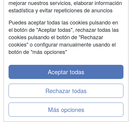
mejorar nuestros servicios, elaborar información
Confidencialidad
estadística y evitar repeticiones de anuncios
Aviso legal
Puedes aceptar todas las cookies pulsando en
Copyleft
el botón de "Aceptar todas", rechazar todas las
cookies pulsando el botón de "Rechazar
cookies" o configurar manualmente usando el
botón de "más opciones"
Grupo formazion:
Aceptar todas
Rechazar todas
Más opciones
Copyright 2000-2026 Formazion Web, S.L. - Calle