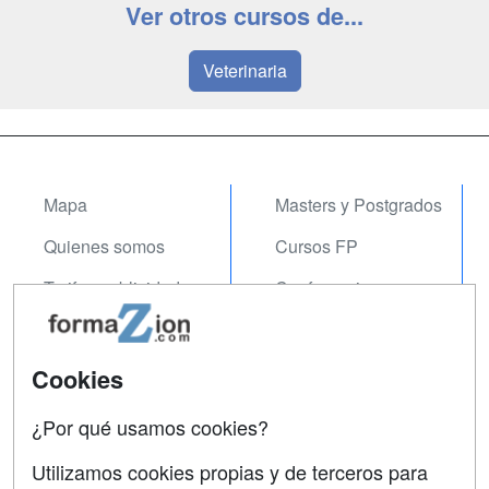
Ver otros cursos de...
Veterinaria
Mapa
Masters y Postgrados
Quienes somos
Cursos FP
Tarifas publicidad
Conferencias
Acceso Usuarios
Carreras
Universitarias
Acceso Centros
Cookies
Oposiciones
¿Por qué usamos cookies?
SÍGUENOS EN:
Contactar
Utilizamos cookies propias y de terceros para