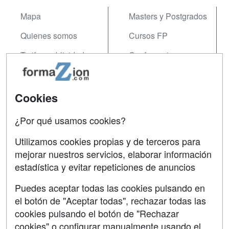
Mapa
Masters y Postgrados
Quienes somos
Cursos FP
Tarifas publicidad
Conferencias
Acceso Usuarios
Carreras
Universitarias
Acceso Centros
Cookies
Oposiciones
¿Por qué usamos cookies?
SÍGUENOS EN:
Contactar
Utilizamos cookies propias y de terceros para
mejorar nuestros servicios, elaborar información
Confidencialidad
estadística y evitar repeticiones de anuncios
Aviso legal
Puedes aceptar todas las cookies pulsando en
Copyleft
el botón de "Aceptar todas", rechazar todas las
cookies pulsando el botón de "Rechazar
cookies" o configurar manualmente usando el