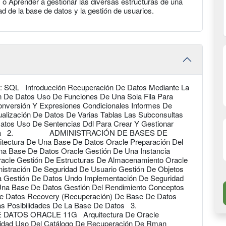
 o Aprender a gestionar las diversas estructuras de una
ad de la base de datos y la gestión de usuarios.
troducción Recuperación De Datos Mediante La
n De Datos Uso De Funciones De Una Sola Fila Para
onversión Y Expresiones Condicionales Informes De
alización De Datos De Varias Tablas Las Subconsultas
atos Uso De Sentencias Ddl Para Crear Y Gestionar
 Esquema 2. ADMINISTRACIÓN DE BASES DE
ctura De Una Base De Datos Oracle Preparación Del
a Base De Datos Oracle Gestión De Una Instancia
racle Gestión De Estructuras De Almacenamiento Oracle
istración De Seguridad De Usuario Gestión De Objetos
a Gestión De Datos Undo Implementación De Seguridad
Una Base De Datos Gestión Del Rendimiento Conceptos
 Datos Recovery (Recuperación) De Base De Datos
De Las Posibilidades De La Base De Datos 3.
ATOS ORACLE 11G Arquitectura De Oracle
lidad Uso Del Catálogo De Recuperación De Rman