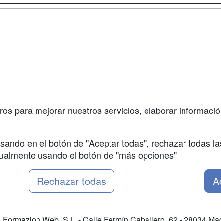
a
Masters y
Contactar
Postgrados
enes somos
Confidenciali
Cursos FP
fas publicidad
Aviso legal
Conferencias
so Usuarios
Copyleft
Carreras
so Centros
Universitarias
ros para mejorar nuestros servicios, elaborar información
Oposiciones
sando en el botón de "Aceptar todas", rechazar todas la
nualmente usando el botón de "más opciones"
Rechazar todas
A
Formazion Web, S.L. - Calle Fermín Caballero, 62 - 28034 Mad