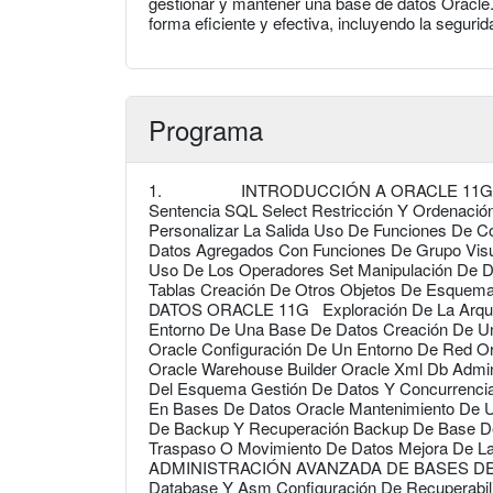
gestionar y mantener una base de datos Oracle.
forma eficiente y efectiva, incluyendo la segurid
Programa
1. INTRODUCCIÓN A ORACLE 11G: SQL In
Sentencia SQL Select Restricción Y Ordenació
Personalizar La Salida Uso De Funciones De C
Datos Agregados Con Funciones De Grupo Visu
Uso De Los Operadores Set Manipulación De D
Tablas Creación De Otros Objetos De
DATOS ORACLE 11G Exploración De La Arquite
Entorno De Una Base De Datos Creación De Un
Oracle Configuración De Un Entorno De Red O
Oracle Warehouse Builder Oracle Xml Db Admin
Del Esquema Gestión De Datos Y Concurrenci
En Bases De Datos Oracle Mantenimiento De 
De Backup Y Recuperación Backup De Base De
Traspaso O Movimiento De Datos Mejora 
ADMINISTRACIÓN AVANZADA DE BASES DE D
Database Y Asm Configuración De Recuperabi