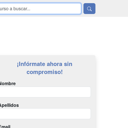
¡Infórmate ahora sin
compromiso!
Nombre
Apellidos
Email