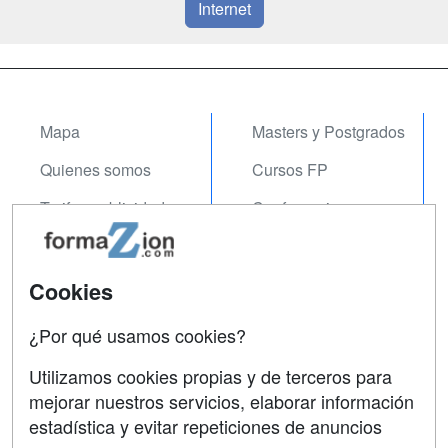
Internet
Mapa
Masters y Postgrados
Quienes somos
Cursos FP
Tarifas publicidad
Conferencias
Acceso Usuarios
Carreras
Universitarias
Acceso Centros
Cookies
Oposiciones
¿Por qué usamos cookies?
SÍGUENOS EN:
Contactar
Utilizamos cookies propias y de terceros para
mejorar nuestros servicios, elaborar información
Confidencialidad
estadística y evitar repeticiones de anuncios
Aviso legal