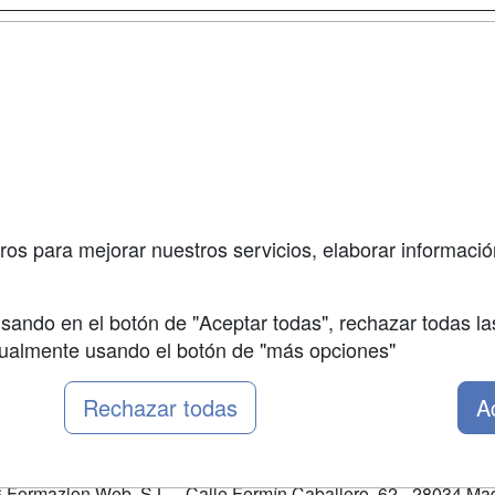
a
Masters y
Contactar
Postgrados
enes somos
Confidenciali
Cursos FP
fas publicidad
Aviso legal
Conferencias
so Usuarios
Copyleft
Carreras
so Centros
Universitarias
ros para mejorar nuestros servicios, elaborar información
Oposiciones
sando en el botón de "Aceptar todas", rechazar todas la
nualmente usando el botón de "más opciones"
Rechazar todas
A
Formazion Web, S.L. - Calle Fermín Caballero, 62 - 28034 Mad