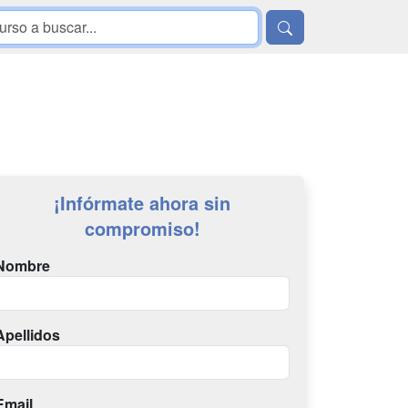
¡Infórmate ahora sin
compromiso!
Nombre
Apellidos
Email