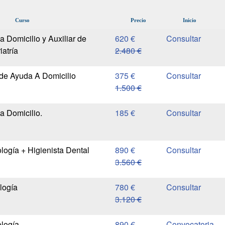
Curso
Precio
Inicio
a Domicilio y Auxiliar de
620 €
atría
2.480 €
 de Ayuda A Domicilio
375 €
1.500 €
a Domicilio.
185 €
logía + Higienista Dental
890 €
3.560 €
logía
780 €
3.120 €
ología
890 €
Convocatoria