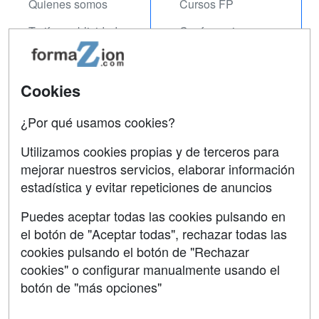
Quienes somos
Cursos FP
Tarifas publicidad
Conferencias
Acceso Usuarios
Carreras
Universitarias
Acceso Centros
Cookies
Oposiciones
¿Por qué usamos cookies?
SÍGUENOS EN:
Contactar
Utilizamos cookies propias y de terceros para
mejorar nuestros servicios, elaborar información
Confidencialidad
estadística y evitar repeticiones de anuncios
Aviso legal
Puedes aceptar todas las cookies pulsando en
Copyleft
el botón de "Aceptar todas", rechazar todas las
cookies pulsando el botón de "Rechazar
cookies" o configurar manualmente usando el
botón de "más opciones"
Grupo formazion: