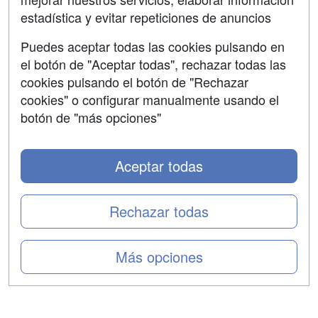
Confidencialidad
estadística y evitar repeticiones de anuncios
Aviso legal
Puedes aceptar todas las cookies pulsando en
Copyleft
el botón de "Aceptar todas", rechazar todas las
cookies pulsando el botón de "Rechazar
cookies" o configurar manualmente usando el
botón de "más opciones"
Grupo formazion:
Aceptar todas
Rechazar todas
Más opciones
Copyright 2000-2026 Formazion Web, S.L. - Calle
Fermín Caballero, 62 - 28034 Madrid Tel: 91 533 70 78