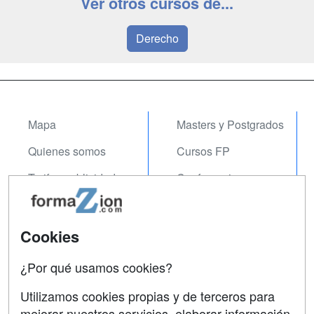
Ver otros cursos de...
Derecho
Mapa
Masters y Postgrados
Quienes somos
Cursos FP
Tarifas publicidad
Conferencias
Acceso Usuarios
Carreras
Universitarias
Acceso Centros
Cookies
Oposiciones
¿Por qué usamos cookies?
SÍGUENOS EN:
Contactar
Utilizamos cookies propias y de terceros para
mejorar nuestros servicios, elaborar información