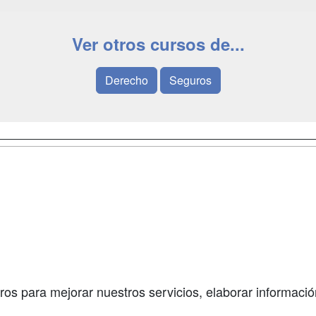
Ver otros cursos de...
Derecho
Seguros
a
Masters y
Contactar
Postgrados
enes somos
Confidenciali
Cursos FP
fas publicidad
Aviso legal
Conferencias
so Usuarios
Copyleft
Carreras
so Centros
Universitarias
ros para mejorar nuestros servicios, elaborar información
Oposiciones