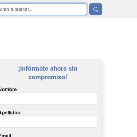
¡Infórmate ahora sin
compromiso!
Nombre
Apellidos
Email