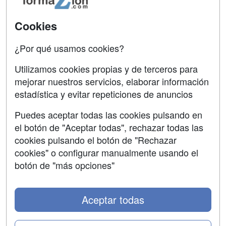
Acceso Usuarios
Carreras
Universitarias
Acceso Centros
Cookies
Oposiciones
¿Por qué usamos cookies?
SÍGUENOS EN:
Contactar
Utilizamos cookies propias y de terceros para
mejorar nuestros servicios, elaborar información
Confidencialidad
estadística y evitar repeticiones de anuncios
Aviso legal
Puedes aceptar todas las cookies pulsando en
Copyleft
el botón de "Aceptar todas", rechazar todas las
cookies pulsando el botón de "Rechazar
cookies" o configurar manualmente usando el
botón de "más opciones"
Grupo formazion:
Aceptar todas