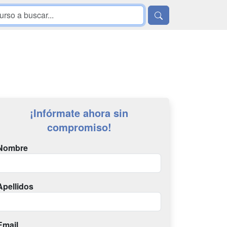
¡Infórmate ahora sin
compromiso!
Nombre
Apellidos
Email