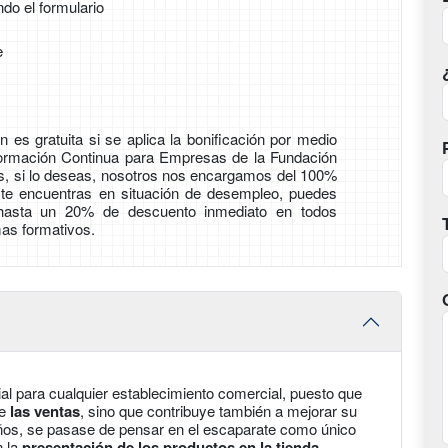
ndo el formulario
e
 es gratuita si se aplica la bonificación por medio
Formación Continua para Empresas de la Fundación
ás, si lo deseas, nosotros nos encargamos del 100%
i te encuentras en situación de desempleo, puedes
 hasta un 20% de descuento inmediato en todos
as formativos.
ial para cualquier establecimiento comercial, puesto que
te
las ventas
, sino que contribuye también a mejorar su
 años, se pasase de pensar en el escaparate como único
n la
presentación de los productos en la tienda
.