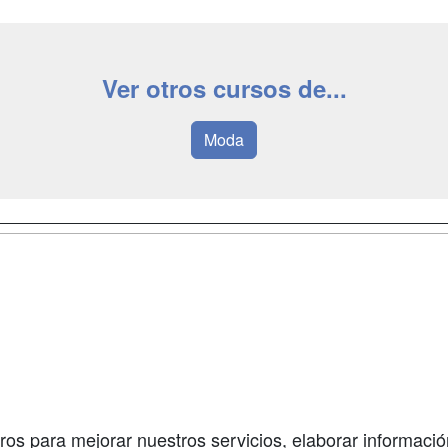
Ver otros cursos de...
Moda
a
Masters y
Contactar
Postgrados
enes somos
Confidenciali
Cursos FP
fas publicidad
Aviso legal
Conferencias
so Usuarios
Copyleft
Carreras
so Centros
Universitarias
ros para mejorar nuestros servicios, elaborar información