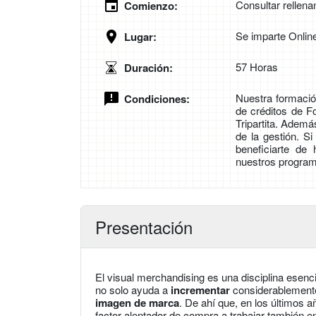
Consultar rellena
Comienzo:
Se imparte Onlin
Lugar:
57 Horas
Duración:
Nuestra formación
Condiciones:
de créditos de 
Tripartita. Adem
de la gestión. S
beneficiarte de
nuestros program
Presentación
El visual merchandising es una disciplina esenc
no solo ayuda a
incrementar
considerablemen
imagen de marca
. De ahí que, en los últimos
factor alentador de compra a trabajar también e