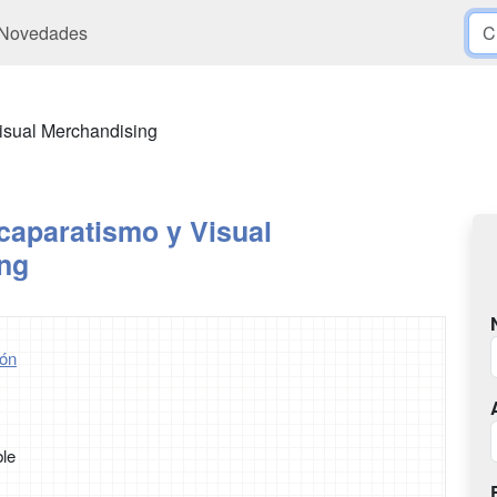
Novedades
isual Merchandising
caparatismo y Visual
ng
ón
ble