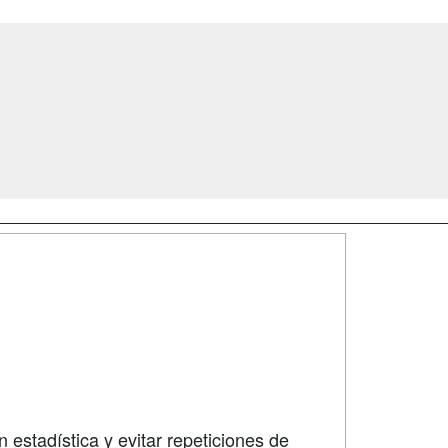
SÍGUENOS EN:
dad
 estadística y evitar repeticiones de