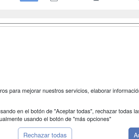
a
Masters y
Contactar
Postgrados
enes somos
Confidenciali
Cursos FP
fas publicidad
Aviso legal
Conferencias
so Usuarios
Copyleft
Carreras
so Centros
Universitarias
ros para mejorar nuestros servicios, elaborar información
Oposiciones
sando en el botón de "Aceptar todas", rechazar todas la
nualmente usando el botón de "más opciones"
Rechazar todas
A