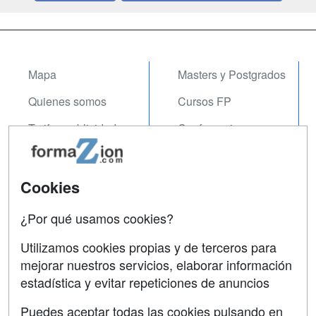
Mapa
Masters y Postgrados
Quienes somos
Cursos FP
Tarifas publicidad
Conferencias
Acceso Usuarios
Carreras
Universitarias
Acceso Centros
Cookies
Oposiciones
¿Por qué usamos cookies?
SÍGUENOS EN:
Contactar
Utilizamos cookies propias y de terceros para
mejorar nuestros servicios, elaborar información
Confidencialidad
estadística y evitar repeticiones de anuncios
Aviso legal
Puedes aceptar todas las cookies pulsando en