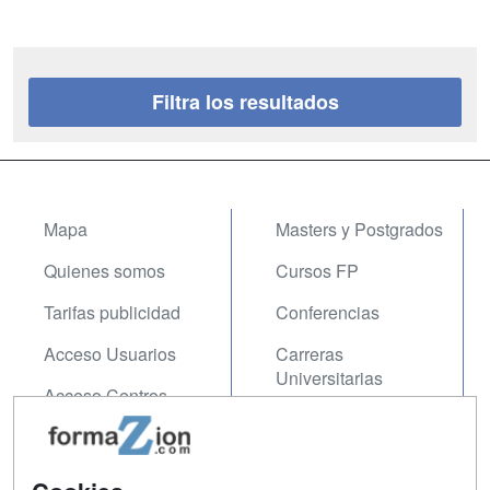
Filtra los resultados
Mapa
Masters y Postgrados
Quienes somos
Cursos FP
Tarifas publicidad
Conferencias
Acceso Usuarios
Carreras
Universitarias
Acceso Centros
Oposiciones
SÍGUENOS EN:
Contactar