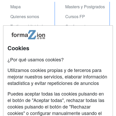
Mapa
Masters y Postgrados
Quienes somos
Cursos FP
Tarifas publicidad
Conferencias
Acceso Usuarios
Carreras
Universitarias
Acceso Centros
Cookies
Oposiciones
¿Por qué usamos cookies?
SÍGUENOS EN:
Contactar
Utilizamos cookies propias y de terceros para
mejorar nuestros servicios, elaborar información
Confidencialidad
estadística y evitar repeticiones de anuncios
Aviso legal
Puedes aceptar todas las cookies pulsando en
Copyleft
el botón de "Aceptar todas", rechazar todas las
cookies pulsando el botón de "Rechazar
cookies" o configurar manualmente usando el