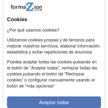
Acceso Usuarios
Carreras
Universitarias
Acceso Centros
Cookies
Oposiciones
¿Por qué usamos cookies?
SÍGUENOS EN:
Contactar
Utilizamos cookies propias y de terceros para
mejorar nuestros servicios, elaborar información
Confidencialidad
estadística y evitar repeticiones de anuncios
Aviso legal
Puedes aceptar todas las cookies pulsando en
Copyleft
el botón de "Aceptar todas", rechazar todas las
cookies pulsando el botón de "Rechazar
cookies" o configurar manualmente usando el
botón de "más opciones"
Grupo formazion:
Aceptar todas