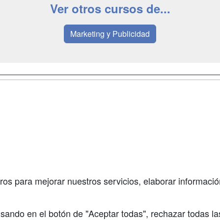
Ver otros cursos de...
Marketing y Publicidad
a
Masters y
Contactar
Postgrados
enes somos
Confidenciali
Cursos FP
fas publicidad
Aviso legal
Conferencias
so Usuarios
Copyleft
Carreras
so Centros
Universitarias
ros para mejorar nuestros servicios, elaborar información
Oposiciones
sando en el botón de "Aceptar todas", rechazar todas la