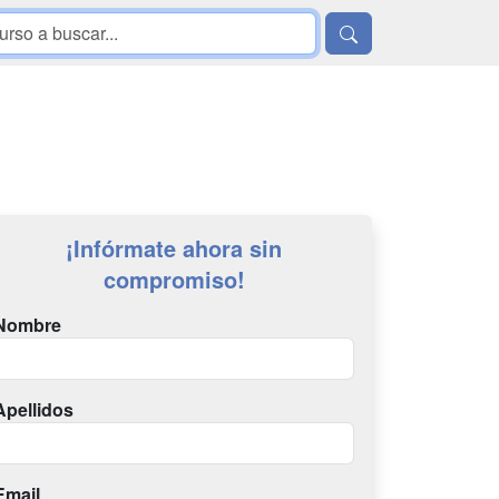
¡Infórmate ahora sin
compromiso!
Nombre
Apellidos
Email