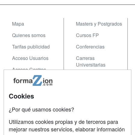
Mapa
Masters y Postgrados
Quienes somos
Cursos FP
Tarifas publicidad
Conferencias
Acceso Usuarios
Carreras
Universitarias
Acceso Centros
Oposiciones
SÍGUENOS EN:
Contactar
Cookies
Confidencialidad
¿Por qué usamos cookies?
Aviso legal
Utilizamos cookies propias y de terceros para
mejorar nuestros servicios, elaborar información
Copyleft