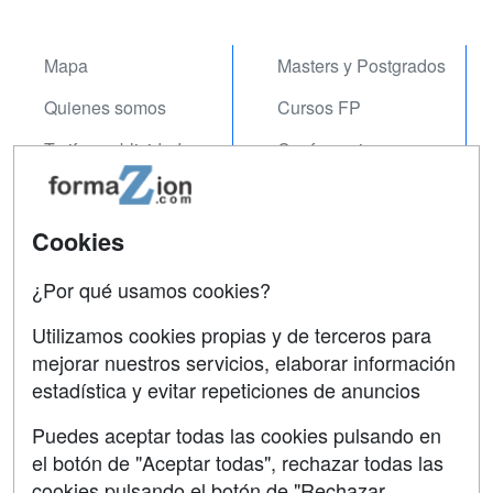
Mapa
Masters y Postgrados
Quienes somos
Cursos FP
Tarifas publicidad
Conferencias
Acceso Usuarios
Carreras
Universitarias
Acceso Centros
Cookies
Oposiciones
¿Por qué usamos cookies?
SÍGUENOS EN:
Contactar
Utilizamos cookies propias y de terceros para
mejorar nuestros servicios, elaborar información
Confidencialidad
estadística y evitar repeticiones de anuncios
Aviso legal
Puedes aceptar todas las cookies pulsando en
Copyleft
el botón de "Aceptar todas", rechazar todas las
cookies pulsando el botón de "Rechazar