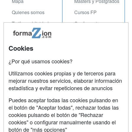
Mapa
Masters y Postgrados
Quienes somos
Cursos FP
Tarifas publicidad
Conferencias
Acceso Usuarios
Carreras
Universitarias
Acceso Centros
Cookies
Oposiciones
¿Por qué usamos cookies?
SÍGUENOS EN:
Contactar
Utilizamos cookies propias y de terceros para
mejorar nuestros servicios, elaborar información
Confidencialidad
estadística y evitar repeticiones de anuncios
Aviso legal
Puedes aceptar todas las cookies pulsando en
Copyleft
el botón de "Aceptar todas", rechazar todas las
cookies pulsando el botón de "Rechazar
cookies" o configurar manualmente usando el
botón de "más opciones"