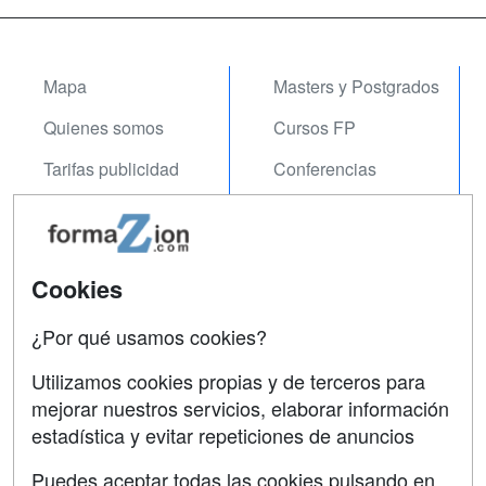
Mapa
Masters y Postgrados
Quienes somos
Cursos FP
Tarifas publicidad
Conferencias
Acceso Usuarios
Carreras
Universitarias
Acceso Centros
Oposiciones
Cookies
SÍGUENOS EN:
¿Por qué usamos cookies?
Contactar
Utilizamos cookies propias y de terceros para
Confidencialidad
mejorar nuestros servicios, elaborar información
Aviso legal
estadística y evitar repeticiones de anuncios
Copyleft
Puedes aceptar todas las cookies pulsando en