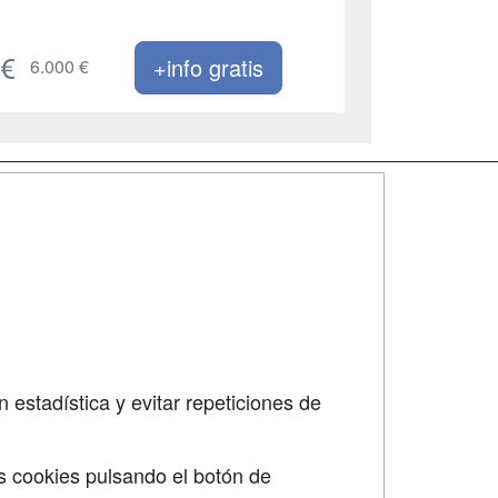
+info gratis
6.000 €
SÍGUENOS EN:
dad
 estadística y evitar repeticiones de
s cookies pulsando el botón de