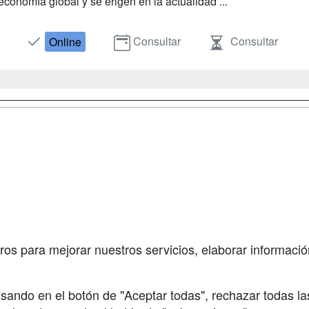
economía global y se erigen en la actualidad ...
Consultar
Consultar
Online
a
Masters y
Contactar
Postgrados
enes somos
Confidenciali
Cursos FP
fas publicidad
Aviso legal
Conferencias
so Usuarios
Copyleft
Carreras
so Centros
Universitarias
ros para mejorar nuestros servicios, elaborar información
Oposiciones
sando en el botón de "Aceptar todas", rechazar todas la