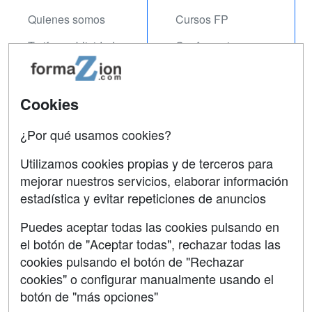
Quienes somos
Cursos FP
Tarifas publicidad
Conferencias
Acceso Usuarios
Carreras
Universitarias
Acceso Centros
Cookies
Oposiciones
¿Por qué usamos cookies?
SÍGUENOS EN:
Contactar
Utilizamos cookies propias y de terceros para
mejorar nuestros servicios, elaborar información
Confidencialidad
estadística y evitar repeticiones de anuncios
Aviso legal
Puedes aceptar todas las cookies pulsando en
Copyleft
el botón de "Aceptar todas", rechazar todas las
cookies pulsando el botón de "Rechazar
cookies" o configurar manualmente usando el
botón de "más opciones"
Grupo formazion: