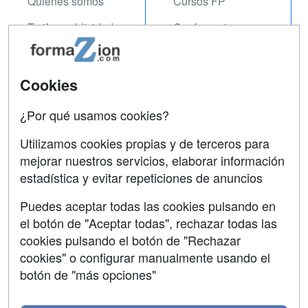
Quienes somos
Cursos FP
Tarifas publicidad
Conferencias
Acceso Usuarios
Carreras
Universitarias
Acceso Centros
Cookies
Oposiciones
¿Por qué usamos cookies?
SÍGUENOS EN:
Contactar
Utilizamos cookies propias y de terceros para
mejorar nuestros servicios, elaborar información
Confidencialidad
estadística y evitar repeticiones de anuncios
Aviso legal
Puedes aceptar todas las cookies pulsando en
Copyleft
el botón de "Aceptar todas", rechazar todas las
cookies pulsando el botón de "Rechazar
cookies" o configurar manualmente usando el
botón de "más opciones"
Grupo formazion: