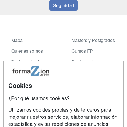
Seguridad
Mapa
Masters y Postgrados
Quienes somos
Cursos FP
Tarifas publicidad
Conferencias
Acceso Usuarios
Carreras
Universitarias
Acceso Centros
Cookies
Oposiciones
¿Por qué usamos cookies?
SÍGUENOS EN:
Contactar
Utilizamos cookies propias y de terceros para
mejorar nuestros servicios, elaborar información
Confidencialidad
estadística y evitar repeticiones de anuncios