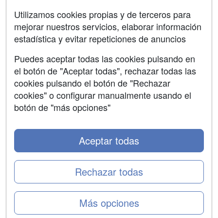
Aviso legal
Utilizamos cookies propias y de terceros para
mejorar nuestros servicios, elaborar información
Copyleft
estadística y evitar repeticiones de anuncios
Puedes aceptar todas las cookies pulsando en
el botón de "Aceptar todas", rechazar todas las
Grupo formazion:
cookies pulsando el botón de "Rechazar
cookies" o configurar manualmente usando el
botón de "más opciones"
Aceptar todas
Rechazar todas
Copyright 2000-2026 Formazion Web, S.L. - Calle
Más opciones
Fermín Caballero, 62 - 28034 Madrid Tel: 91 533 70 78