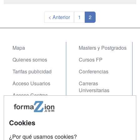
< Anterior
1
2
Mapa
Masters y Postgrados
Quienes somos
Cursos FP
Tarifas publicidad
Conferencias
Acceso Usuarios
Carreras
Universitarias
Acceso Centros
Oposiciones
SÍGUENOS EN:
Contactar
Cookies
Confidencialidad
¿Por qué usamos cookies?