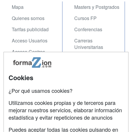
Mapa
Masters y Postgrados
Quienes somos
Cursos FP
Tarifas publicidad
Conferencias
Acceso Usuarios
Carreras
Universitarias
Acceso Centros
Oposiciones
SÍGUENOS EN:
Contactar
Cookies
Confidencialidad
¿Por qué usamos cookies?
Aviso legal
Utilizamos cookies propias y de terceros para
Copyleft
mejorar nuestros servicios, elaborar información
estadística y evitar repeticiones de anuncios
Puedes aceptar todas las cookies pulsando en