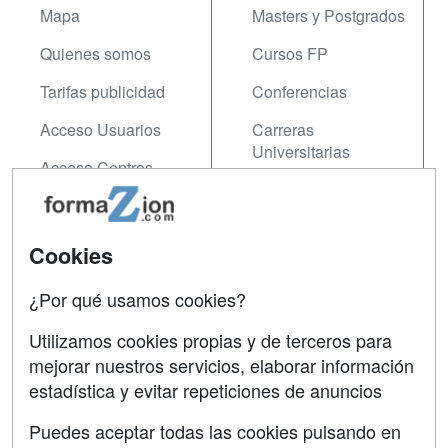
Mapa
Masters y Postgrados
Quienes somos
Cursos FP
Tarifas publicidad
Conferencias
Acceso Usuarios
Carreras
Universitarias
Acceso Centros
Oposiciones
SÍGUENOS EN:
Contactar
Cookies
Confidencialidad
¿Por qué usamos cookies?
Aviso legal
Utilizamos cookies propias y de terceros para
mejorar nuestros servicios, elaborar información
Copyleft
estadística y evitar repeticiones de anuncios
Puedes aceptar todas las cookies pulsando en