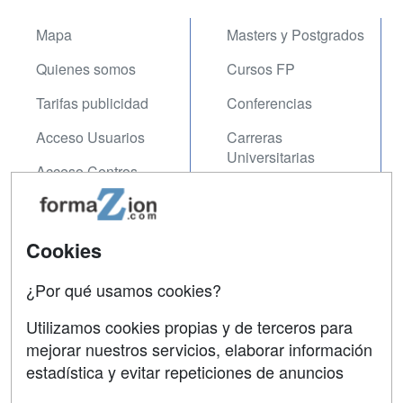
Mapa
Masters y Postgrados
Quienes somos
Cursos FP
Tarifas publicidad
Conferencias
Acceso Usuarios
Carreras
Universitarias
Acceso Centros
Oposiciones
SÍGUENOS EN:
Contactar
Cookies
Confidencialidad
¿Por qué usamos cookies?
Aviso legal
Utilizamos cookies propias y de terceros para
mejorar nuestros servicios, elaborar información
Copyleft
estadística y evitar repeticiones de anuncios