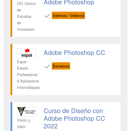
Adobe Photoshop
CEI Centro
de
Valencia / València
Estudios
de
Innovación
Adobe Photoshop CC
Espai -
Barcelona
Escola
Professional
d`Aplicacions
Informàtiques
Curso de Diseño con
Adobe Photoshop CC
Visión y
2022
Valor