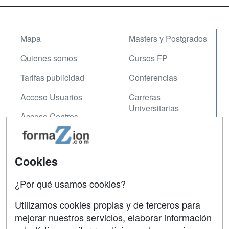
Mapa
Masters y Postgrados
Quienes somos
Cursos FP
Tarifas publicidad
Conferencias
Acceso Usuarios
Carreras
Universitarias
Acceso Centros
Oposiciones
SÍGUENOS EN:
Contactar
Cookies
Confidencialidad
¿Por qué usamos cookies?
Aviso legal
Utilizamos cookies propias y de terceros para
Copyleft
mejorar nuestros servicios, elaborar información